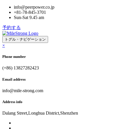
info@peerpower.co.jp
+81-78-845-3701
Sun-Sat 9.45 am
予約する
トグル・ナビゲーション
×
Phone number
(+86) 13827282423
Email address
info@mile-strong.com
Address info
Dalang Street,Longhua District,Shenzhen