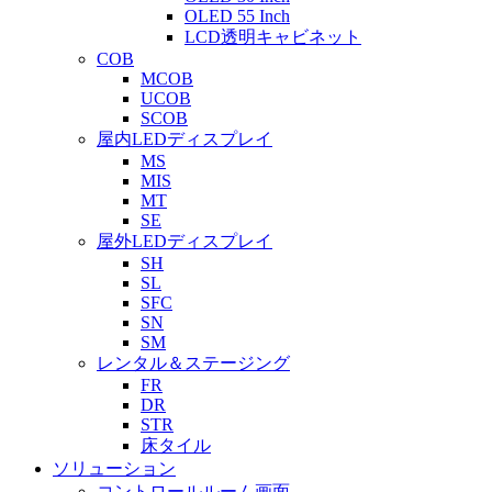
OLED 55 Inch
LCD透明キャビネット
COB
MCOB
UCOB
SCOB
屋内LEDディスプレイ
MS
MIS
MT
SE
屋外LEDディスプレイ
SH
SL
SFC
SN
SM
レンタル＆ステージング
FR
DR
STR
床タイル
ソリューション
コントロールルーム画面