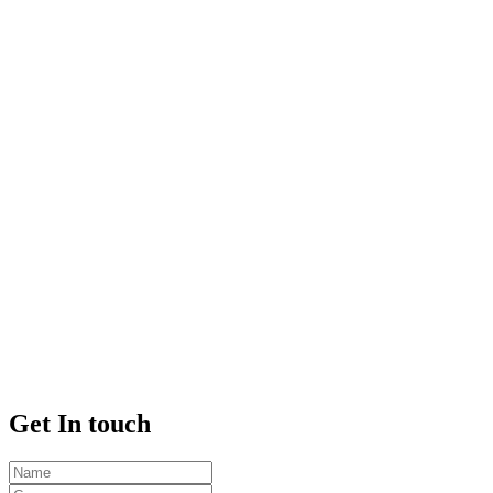
アプリケーション
ドームLEDディスプレイソリューションで、どんな空間でも
変革を実現します。LEDドームスクリーンは球体の任意の部
分に合わせてカスタマイズでき、比類のないパフォーマンス
で没入型の環境を提供します。周囲の光制御が難しい広い空
間に最適で、観客を驚くべき鮮明さとディテールの世界に引
き込む魅力的な視覚体験を創り出します。
Get
In touch