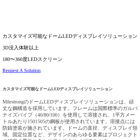
ドーム型LEDディスプレイは、曲面を持つ屋内用新興メディ
アツールです。ユーザーのニーズやアプリケーション環境に
応じてカスタマイズが可能です。
カスタマイズ可能なドームLEDディスプレイソリューション
3D没入体験以上
180〜360度LEDスクリーン
Request A Solution
カスタマイズ可能なドームLEDディスプレイソリューション
MilestrongのドームLEDディスプレイソリューションは、頑
丈な鋼構造を採用しています。フレームは国際標準のガルバ
ナイズパイプ（40/80/100）を使用して溶接され、1平方メー
トルあたり1501505の鋼板が使用されています。溶接点には
防錆塗装が施されています。ドームの直径、ディスプレイ領
域、固定位置など、デザインのあらゆる要素はプロジェクト