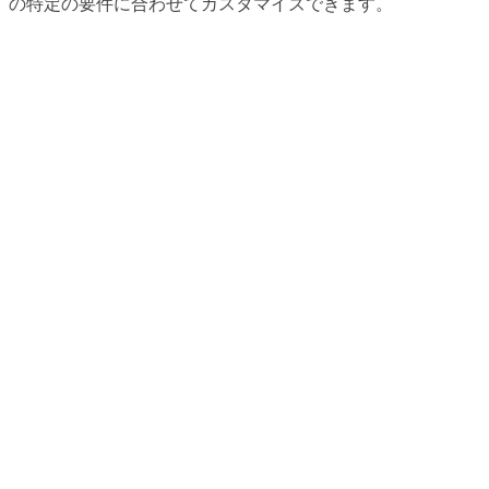
の特定の要件に合わせてカスタマイズできます。
高度なLEDモジュール
ドームLEDディスプレイソリューションは、優れた性能を発
揮するために設計された先進的なLEDモジュールを搭載して
います。ナノコーティング技術を使用し、140度の角度でも
色ムラがない均一な色を保証します。モジュールは複数の保
護コーティングで埃や湿気から守られています。カスタマイ
ズされた底部シェルと0.8mmのPCBを使用して完璧な平坦性
を実現し、サイズ管理は0.03〜0.05平方以内で維持されてい
ます。シームレスなスプライシングで、隙間は0.35mm未満
となり、完璧なディスプレイを実現します。また、事前メン
テナンス用の磁力吸着プロセスにより、簡単な設置とメンテ