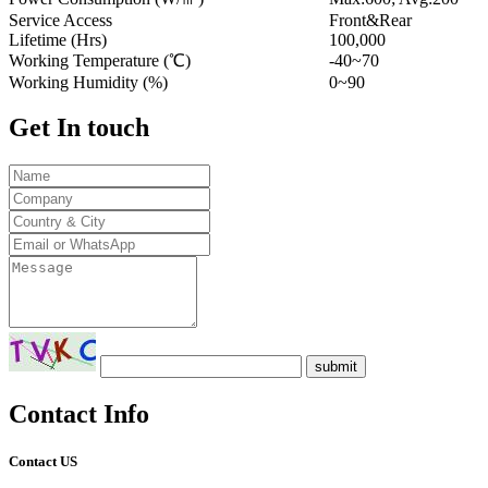
Service Access
Front&Rear
Lifetime (Hrs)
100,000
Working Temperature (℃)
-40~70
Working Humidity (%)
0~90
Get
In touch
submit
Contact
Info
Contact US