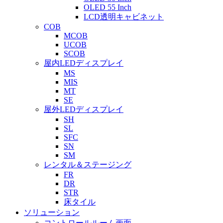
OLED 55 Inch
LCD透明キャビネット
COB
MCOB
UCOB
SCOB
屋内LEDディスプレイ
MS
MIS
MT
SE
屋外LEDディスプレイ
SH
SL
SFC
SN
SM
レンタル＆ステージング
FR
DR
STR
床タイル
ソリューション
コントロールルーム画面