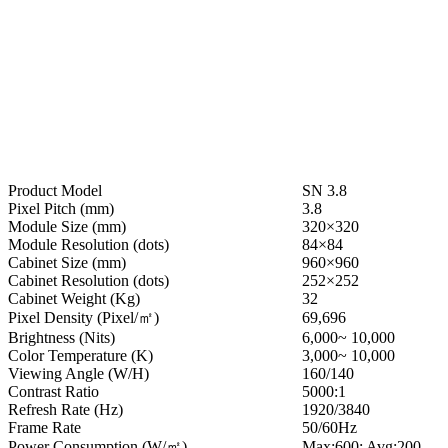
優れた視覚品質と耐久性を提供します。
Product Model
SN 3.8
Pixel Pitch (mm)
3.8
Module Size (mm)
320×320
Module Resolution (dots)
84×84
Cabinet Size (mm)
960×960
Cabinet Resolution (dots)
252×252
Cabinet Weight (Kg)
32
Pixel Density (Pixel/㎡)
69,696
Brightness (Nits)
6,000~ 10,000
Color Temperature (K)
3,000~ 10,000
Viewing Angle (W/H)
160/140
Contrast Ratio
5000:1
Refresh Rate (Hz)
1920/3840
Frame Rate
50/60Hz
Power Consumption (W/㎡)
Max:600; Avg:200