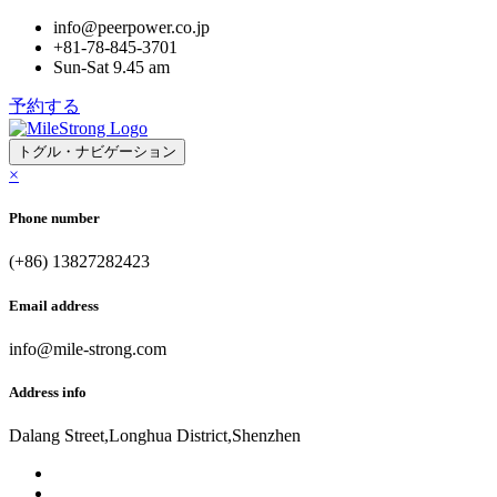
info@peerpower.co.jp
+81-78-845-3701
Sun-Sat 9.45 am
予約する
トグル・ナビゲーション
×
Phone number
(+86) 13827282423
Email address
info@mile-strong.com
Address info
Dalang Street,Longhua District,Shenzhen