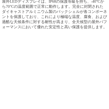
屋外LEDディスプレイは、IP68の保護等級を持ち、-40°Cか
ら70°Cの温度範囲で正常に動作します。完全に封閉された
ダイキャストアルミニウム製のバックシェルが各コンポーネ
ントを保護しており、これにより極端な温度、腐食、および
過酷な天候条件に対する耐性が高まり、全天候型の屋外パフ
ォーマンスにおいて優れた安定性と高い保護を提供します。
アプリケーション
この屋外LEDディスプレイは、ショッピングモール、商業広
場、駅、空港、バスターミナル、地下鉄、歩行者エリア、レ
ジャードック、展示センター、スポーツアリーナなど、さま
ざまな場所に最適です。これらの多目的なディスプレイは、