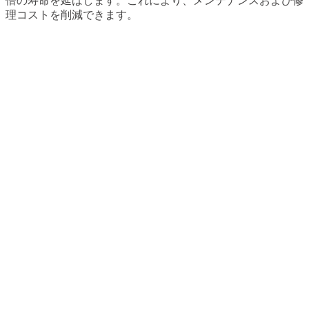
倍の寿命を延ばします。これにより、メンテナンスおよび修
理コストを削減できます。
二重液体接着剤による耐久性向上
屋外LEDディスプレイは、二重液体接着剤で充填されたラン
プ足を特徴とし、優れた保護性能と耐久性を実現していま
す。この先進的なシーリング技術により、LEDの信頼性と寿
命が向上し、さまざまな環境下で安定したパフォーマンスを
提供します。