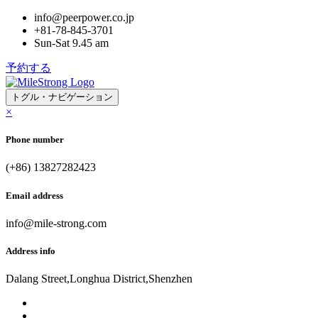
info@peerpower.co.jp
+81-78-845-3701
Sun-Sat 9.45 am
予約する
トグル・ナビゲーション
×
Phone number
(+86) 13827282423
Email address
info@mile-strong.com
Address info
Dalang Street,Longhua District,Shenzhen