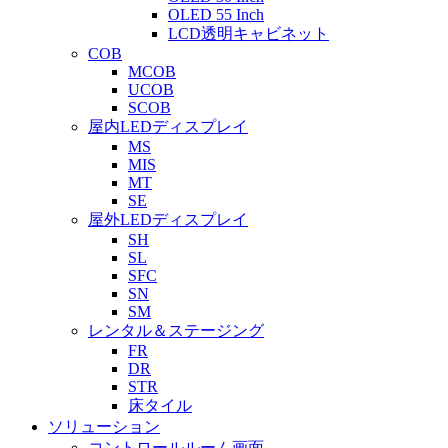
OLED 55 Inch
LCD透明キャビネット
COB
MCOB
UCOB
SCOB
屋内LEDディスプレイ
MS
MIS
MT
SE
屋外LEDディスプレイ
SH
SL
SFC
SN
SM
レンタル＆ステージング
FR
DR
STR
床タイル
ソリューション
コントロールルーム画面