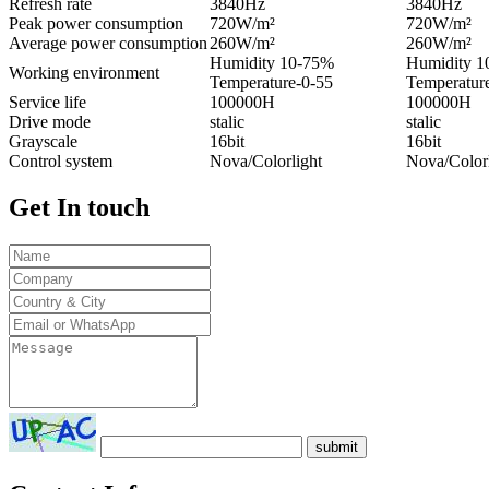
Refresh rate
3840Hz
3840Hz
Peak power consumption
720W/m²
720W/m²
Average power consumption
260W/m²
260W/m²
Humidity 10-75%
Humidity 1
Working environment
Temperature-0-55
Temperatur
Service life
100000H
100000H
Drive mode
stalic
stalic
Grayscale
16bit
16bit
Control system
Nova/Colorlight
Nova/Colorl
Get
In touch
submit