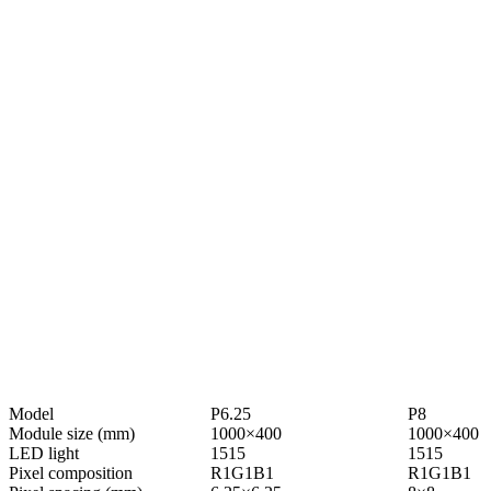
アプリケーション
LEDフィルムスクリーンは、小売店舗、企業オフィス、展示
会場、住宅空間などさまざまな環境で広く使用されていま
す。ダイナミックで透明感のあるディスプレイで空間を引き
立て、魅力的な広告、革新的なインテリアデザイン、目を引
く公共展示の作成に最適です。商業用途でも個人用途でも、
LEDフィルムスクリーンは創造的で機能的なアプリケーショ
ンに無限の可能性を提供します。
Model
P6.25
P8
Module size (mm)
1000×400
1000×400
LED light
1515
1515
Pixel composition
R1G1B1
R1G1B1