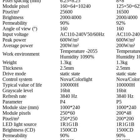
Pixel spacing (mm)
6.25×6.25
8×8
Module pixel
160×64=10240
125×50=62
Pixel/m²
25600
16500
Brightness
2000/4000
2000/4000
Permeability
90%
92%
Angle of view (°)
160
160
Input voltage
AC110-240V50/60Hz
AC110-240
Peak power
600W/m²
600W/m²
Average power
200W/m²
200W/m²
Temperature -2055
Temperatur
Work environment
Humidity 1090%
Humidity 
Weight
1.3kg
1.3kg
Thickness
2.5mm
2.5mm
Drive mode
static state
static state
Control system
Nova/Colorlight
Nova/Colorl
Typical value of life
100000H
100000H
Grayscale level
16bit
16bit
Refresh rate
3840 Hz
3840 Hz
Parameter
P4
P5
Module size (mm)
1000*240
1000*240
Module pixels
250*60
200*48
Pixel/m²
250*250
200*200
LED light source
1R1G1B
1R1G1B
Brightness (CD)
1500CD
1500CD
Permeability
90%
90%