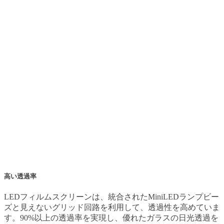
高い透明度
95%の透明度を実現し、LEDフィルムスクリーンはほとんど
見えない統合を実現します。これにより、ガラスは適用後も
可視のままで、元のデザインを損なうことなく保持できま
す。最先端のディスプレイ技術の利点を享受しつつ、スペー
スの美的整合性を保つことができます。
高い透過率
LEDフィルムスクリーンは、統合されたMiniLEDランプビー
ズと見えないグリッド回路を利用して、透過性を高めていま
す。90%以上の透過率を実現し、優れたガラスの日光透過を