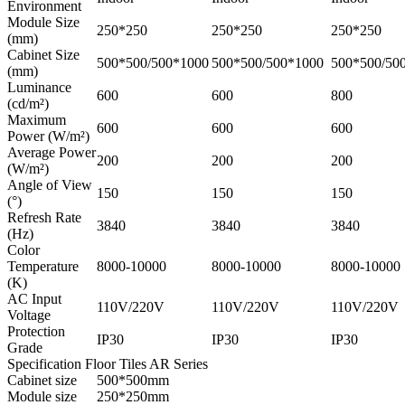
Environment
Module Size
250*250
250*250
250*250
(mm)
Cabinet Size
500*500/500*1000
500*500/500*1000
500*500/50
(mm)
Luminance
600
600
800
(cd/m²)
Maximum
600
600
600
Power (W/m²)
Average Power
200
200
200
(W/m²)
Angle of View
150
150
150
(°)
Refresh Rate
3840
3840
3840
(Hz)
Color
Temperature
8000-10000
8000-10000
8000-10000
(K)
AC Input
110V/220V
110V/220V
110V/220V
Voltage
Protection
IP30
IP30
IP30
Grade
Specification Floor Tiles AR Series
Cabinet size
500*500mm
Module size
250*250mm