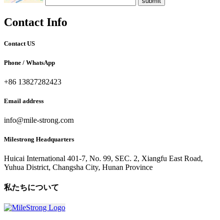
submit
Contact
Info
Contact US
Phone / WhatsApp
+86 13827282423
Email address
info@mile-strong.com
Milestrong Headquarters
Huicai International 401-7, No. 99, SEC. 2, Xiangfu East Road,
Yuhua District, Changsha City, Hunan Province
私たちについて