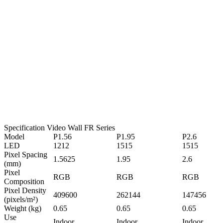
ーションで優れた成果を発揮します。XRの力を活用して、
没入感とダイナミックなビジュアルで創造的なプロジェクト
を強化し、さまざまな制作環境で比類のない結果を実現しま
す。
Specification Video Wall FR Series
Model
P1.56
P1.95
P2.6
LED
1212
1515
1515
Pixel Spacing
1.5625
1.95
2.6
(mm)
Pixel
RGB
RGB
RGB
Composition
Pixel Density
409600
262144
147456
(pixels/m²)
Weight (kg)
0.65
0.65
0.65
Use
Indoor
Indoor
Indoor