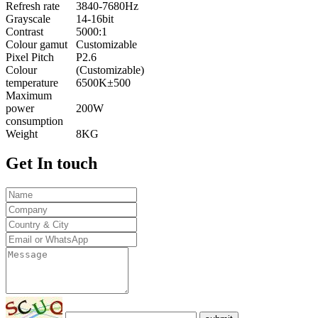
Refresh rate
3840-7680Hz
Grayscale
14-16bit
Contrast
5000:1
Colour gamut
Customizable
Pixel Pitch
P2.6
Colour
(Customizable)
temperature
6500K±500
Maximum
power
200W
consumption
Weight
8KG
Get
In touch