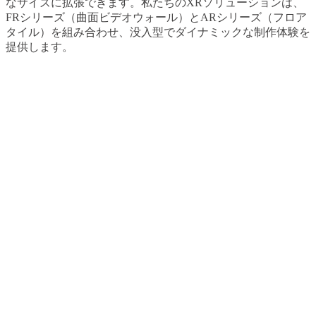
なサイズに拡張できます。私たちのXRソリューションは、
FRシリーズ（曲面ビデオウォール）とARシリーズ（フロア
タイル）を組み合わせ、没入型でダイナミックな制作体験を
提供します。
複雑さをシンプルに変える
XRソリューションで撮影プロセスを革新しましょう。従来
のグリーンスクリーン撮影とは異なり、VP LED仮想撮影に
より、撮影中にチームが最終映像を直接出力できます。この
方法では、背景素材（色やフレームレートを含む）のリアル
タイム調整が可能で、俳優がシーンと自然に対話できるよう
サポートします。LEDスクリーンは、人や物にリアルな反射
を作り出し、グリーンスクリーンの不要な緑の光を排除し、