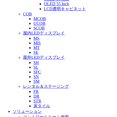
OLED 55 Inch
LCD透明キャビネット
COB
MCOB
UCOB
SCOB
屋内LEDディスプレイ
MS
MIS
MT
SE
屋外LEDディスプレイ
SH
SL
SFC
SN
SM
レンタル＆ステージング
FR
DR
STR
床タイル
ソリューション
コントロールルーム画面