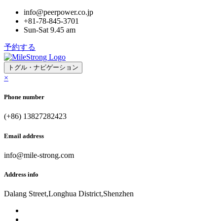
info@peerpower.co.jp
+81-78-845-3701
Sun-Sat 9.45 am
予約する
トグル・ナビゲーション
×
Phone number
(+86) 13827282423
Email address
info@mile-strong.com
Address info
Dalang Street,Longhua District,Shenzhen