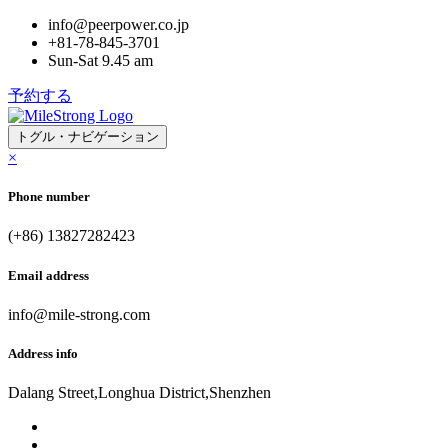
info@peerpower.co.jp
+81-78-845-3701
Sun-Sat 9.45 am
予約する
トグル・ナビゲーション
×
Phone number
(+86) 13827282423
Email address
info@mile-strong.com
Address info
Dalang Street,Longhua District,Shenzhen