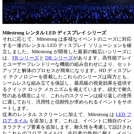
Milestrong レンタル LED ディスプレイ シリーズ
それに応じて、Milestrong は多様なイベントのニーズに対応
する一連のレンタル LED ディスプレイ ソリューションを確
立しました。Milestrong が開発した最新の幅広いシリーズに
は、
FR シリーズ
と
DR シリーズ
があります。高性能アレイ
とユーザーフレンドリーな機能の組み合わせにより、セット
アップと解体のプロセスが簡単になります。HD ディスプレ
イ テクノロジーを搭載したこれらのシリーズは両方とも、
シームレスな組み立てを保証し、最高級の視覚効果を提供す
るクイック ロック メカニズムを備えています。頑丈で耐久
性のある構造により、これらのスクリーンは繰り返しの使用
に適しており、汎用性と信頼性が求められるイベントをサポ
ートします。
従来のレンタル スクリーンに加えて、Milestrong は
LED フ
ロア タイル
を追加します。これは、イベントに独自のイン
タラクティブ要素を追加します。耐久性を考慮して設計され
たこれらのフロア タイルは、歩行者の負担に耐え、イベン