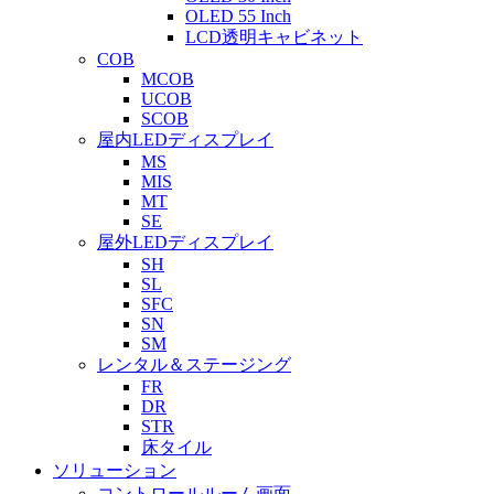
OLED 55 Inch
LCD透明キャビネット
COB
MCOB
UCOB
SCOB
屋内LEDディスプレイ
MS
MIS
MT
SE
屋外LEDディスプレイ
SH
SL
SFC
SN
SM
レンタル＆ステージング
FR
DR
STR
床タイル
ソリューション
コントロールルーム画面