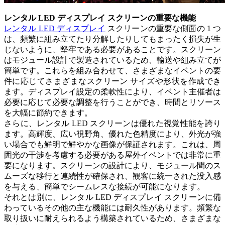
レンタル LED ディスプレイ スクリーンの重要な機能
レンタル LED ディスプレイ
スクリーンの重要な側面の 1 つ
は、頻繁に組み立てたり分解したりしてもまったく損失が生
じないように、堅牢である必要があることです。スクリーン
はモジュール設計で製造されているため、輸送や組み立てが
簡単です。これらを組み合わせて、さまざまなイベントの要
件に応じてさまざまなスクリーン サイズや形状を作成でき
ます。ディスプレイ設定の柔軟性により、イベント主催者は
必要に応じて必要な調整を行うことができ、時間とリソース
を大幅に節約できます。
さらに、レンタル LED スクリーンは優れた視覚性能を誇り
ます。高輝度、広い視野角、優れた色精度により、外光が強
い場合でも鮮明で鮮やかな画像が保証されます。これは、周
囲光の干渉を考慮する必要がある屋外イベントでは非常に重
要になります。スクリーンの設計により、モジュール間のス
ムーズな移行と連続性が確保され、観客に統一された没入感
を与える、簡単でシームレスな接続が可能になります。
それとは別に、レンタル LED ディスプレイ スクリーンに備
わっているその他の主な機能には耐久性があります。頻繁な
取り扱いに耐えられるよう構築されているため、さまざまな